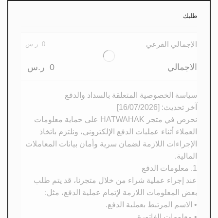
طلبك
الإجمالي الفرعي
0
ر.س
الاجمالي
0
ر.س
سياسة الخصوصية المتعلقة بالسداد والدفع
آخر تحديث: [16/07/2026]
نحرص في متجر HATWAHAK على حماية معلومات
العملاء أثناء عمليات الدفع الإلكتروني، ونلتزم باتخاذ
الإجراءات اللازمة لضمان سرية وأمان بيانات المعاملات
المالية.
1. معلومات الدفع
عند إجراء عملية شراء من خلال متجرنا، قد يتم طلب
بعض المعلومات اللازمة لإتمام عملية الدفع، مثل:
• الاسم المرتبط بعملية الدفع.
• معلومات الفاتورة.