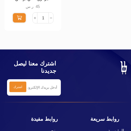
سم * 85 متر شد 6
45
ر.س
اشترك معنا ليصل
جديدنا
روابط سريعة
روابط مفيدة
الرئيسية
من نحن