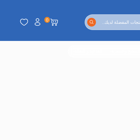
0
لمطبخ والسفرة
الغذائية و البقالة