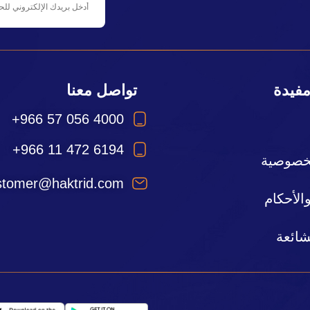
مفيدة
تواصل معنا
+966 57 056 4000
+966 11 472 6194
خصوصية
stomer@haktrid.com
لأحكام
شائعة