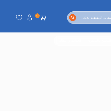
0
لمطبخ والسفرة
الغذائية و البقالة