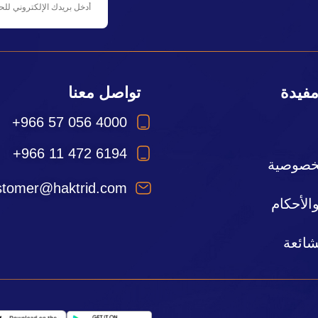
مفيدة
تواصل معنا
+966 57 056 4000
+966 11 472 6194
خصوصية
stomer@haktrid.com
لأحكام
شائعة