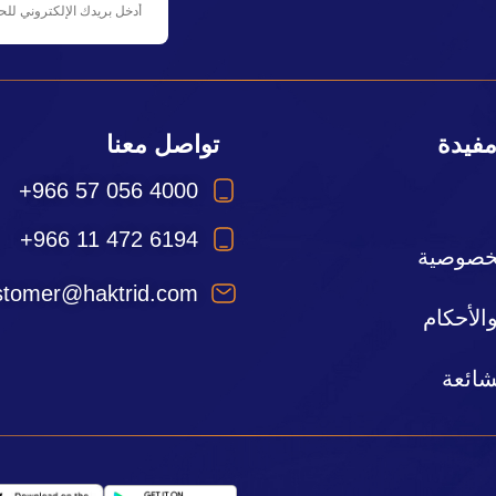
مفيدة
تواصل معنا
+966 57 056 4000
+966 11 472 6194
خصوصية
stomer@haktrid.com
لأحكام
شائعة