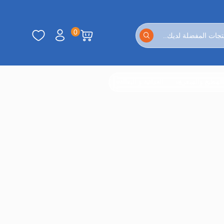
0
لمطبخ والسفرة
الغذائية و البقالة