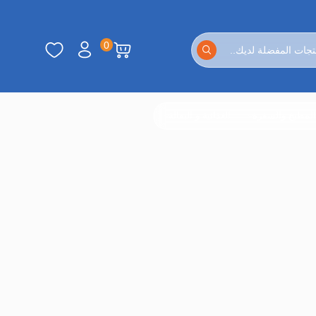
0
لمطبخ والسفرة
الغذائية و البقالة