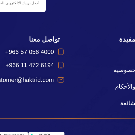
مفيدة
تواصل معنا
+966 57 056 4000
+966 11 472 6194
خصوصية
stomer@haktrid.com
لأحكام
شائعة