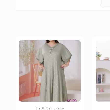
بجامات QYDL QYL