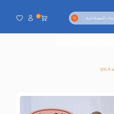
0
لمطبخ والسفرة
الغذائية و البقالة
QY