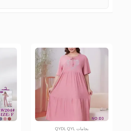
بجامات QYDL QYL