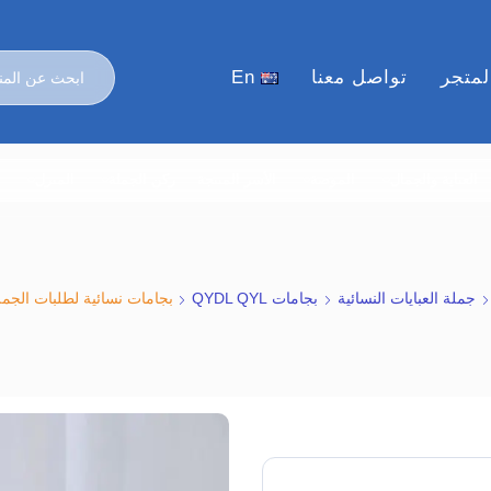
لمتجر
تواصل معنا
En
العناية والجمال
الموضة
الأسر المنتجة
ركن الجملة
المنزل
ا
جملة العبايات النسائية
بجامات QYDL QYL
بجامات نسائية لطلبات الجملة L 8