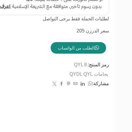
لطلبات الجملة فقط يرجى التواصل
سعر الدرزن 205
الطلب من الواتساب
رمز المنتج:
QYL 8
بجامات QYDL QYL
مشاركة: