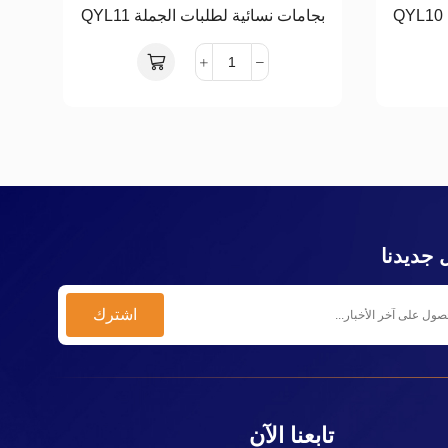
بجامات نسائية لطلبات الجملة QYL11
بجا
 جديدنا
تابعنا الآن