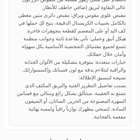
عالي النقاوة لبريق إضافي خاطف للأنظار.
مقبض علوي مقوس وبراق: مقبض دائرى متين مغطى
بالكامل بحبيبات الكريستال الدقيقة، يتيح لكِ حملها في
كف اليد أو على المعصم كقطعة مجوهرات فاخرة.
هيكل أنيق وعملي: تأتي بقاعدة ثابتة وجوانب منظمة
تتسع لجميع مقتنياتكِ الشخصية الأساسية بكل سهولة
وأمان خلال حفلاتك.
خيارات متعددة: متوفرة بتشكيلة من الألوان الجذابة
والراقية لتتلاءم بدقة مع لون فستانك وإكسسواراتك.
نصيحة لتنسيق الإطلالة:
بسبب تفاصيل التطريز الغنية والبريق المكثف الذي
تتمتع به الحقيبة، ستتألق بشكل رائع ومثالي مع فساتين
السهرة المصنوعة من الحرير، الساتان، أو الشيفون
السادة، لتمنحي مظهرك توازناً راقياً ولمسة نهائية
مفعمة بالفخامة.