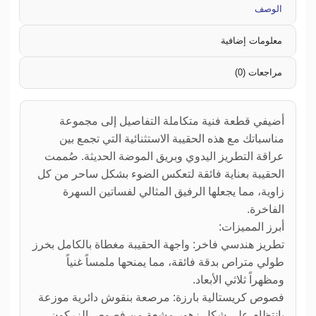
الوصف
معلومات إضافية
مراجعات (0)
أضيفي قطعة فنية متكاملة التفاصيل إلى مجموعة
مناسباتك مع هذه الحقيبة الاستثنائية التي تجمع بين
عراقة التطريز اليدوي وبريق الموضة الحديثة. صُممت
الحقيبة بعناية فائقة لتعكس الضوء بشكل ساحر من كل
زاوية، مما يجعلها الرفيق المثالي لفساتين السهرة
الفاخرة.
أبرز المميزات:
تطريز هندسي فاخر: واجهة الحقيبة مغطاة بالكامل بخرز
طولي متراص بدقة فائقة، مما يمنحها ملمساً غنياً
ومظهراً ثلاثي الأبعاد.
فصوص كريستالية بارزة: مرصعة بنقوش دائرية موزعة
بانتظام على شكل زهور مشعة من فصوص الزركون