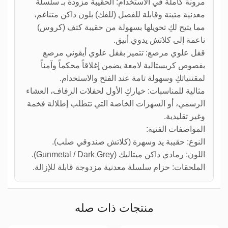
مرونة كاملة في الاستخدام: الحقيبة مزودة بـ سلسلة
معدنية متينة وقابلة للفصل (للفك) بلون داكن متناغم،
مما يتيح لكِ تحويلها بسهولة من حقيبة كتف (كروس)
ناعمة إلى كلاتش يدوي أنيق.
قفل علوي مرصع: تتميز بقفل علوي أيقوني مرصع
بفصوص كريستالية لامعة يضمن إغلاقاً محكماً وآمناً
لمقتنياتكِ وسهولة تامة عند الفتح والاستخدام.
مثالية للمناسبات: خياركِ الأول لحفلات الزفاف، العشاء
الرسمي، أو السهرات الخاصة التي تتطلب إطلالة فخمة
وغير تقليدية.
المواصفات الفنية:
النوع: حقيبة يد وسهرة (كلاتش صندوقي صلب).
اللون: رمادي داكن ميتاليك (Gunmetal / Dark Grey).
الملحقات: حزام سلسلة معدنية مزدوجة قابلة للإزالة.
منتجات ذات صله