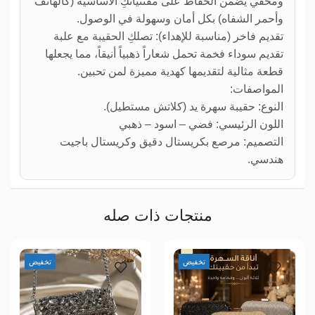
ومخفي يضمن الحفاظ على مقتنياتكِ الأساسية (كالهاتف
وأحمر الشفاه) بكل أمان وسهولة في الوصول.
تقديم فاخر (مناسبة للإهداء): تصلكِ الحقيبة مع علبة
تقديم سوداء فخمة تحمل شعاراً ذهبياً أنيقاً، مما يجعلها
قطعة مثالية لتقديمها كهدية مميزة لمن تحبين.
المواصفات:
النوع: حقيبة سهرة يد (كلاتش مستطيل).
اللون الرئيسي: فضي – اسود – ذهبي
التصميم: مرصع بكريستال دقيق وكريستال باجيت
هندسي.
منتجات ذات صله
تخفيض
تخفيض