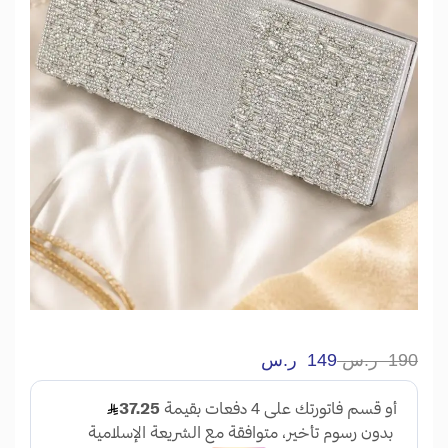
190
ر.س
149
ر.س