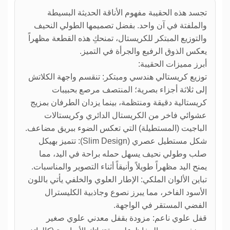
تجسد هذه الحقيبة مفهوم الأناقة الحديثة البسيطة
والملفتة في آن واحد. بفضل تصميمها الطولي النحيف
والتوزيع المبتكر للكريستال، تمنحكِ هذه القطعة مظهراً
يعكس الذوق الرفيع والجرأة في التميز.
أبرز مميزات الحقيبة:
توزيع كريستالي هندسي ومبتكر: تنقسم واجهة الكلاتش
إلى ثلاثة أجزاء بصرية؛ المنتصف مرصع بحبيبات
كريستالية دقيقة ومنتظمة، بينما يزدان الطرفان بمزيج
عشوائي فاخر من الكريستال الدائري وكريستالات
الباجيت (المستطيلة) التي تعكس الضوء ببريق مضاعف.
شكل مستطيل عصري (Slim Design): تتميز بهيكل
صلب وطولي نحيف يسهل حمله براحة في اليد، مما
يمنح اليد مظهراً طويلاً وأنيقاً أثناء التصوير والمناسبات.
تباين الألوان الملكي: الإطار العلوي والخلفي يأتي باللون
الأسود الفاخر، مما يبرز نصوع وجاذبية الكليسترال
الفضي المستقر في الواجهة.
قفل علوي ناعم: مزودة بقفل معدني علوي صغير