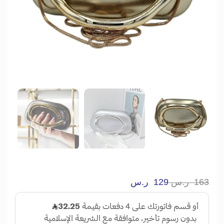
163
ر.س
129
ر.س