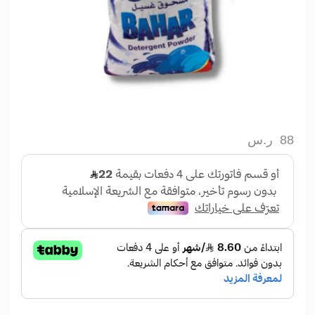
88
ر.س