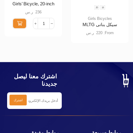
Girls’ Bicycle, 20-inch
20
16
236
ر.س
Girls Bicycles
سيكل بناتى MLTG
From:
220
ر.س
اشترك معنا ليصل
جديدنا
روابط سريعة
روابط مفيدة