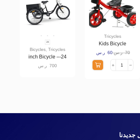
Tricycles
24
Kids Bicycle
Bicycles
,
Tricycles
70
ر.س
60
ر.س
24-inch Bicycle –
Three wheels with a
700
ر.س
rear metal storage
basket MTH
 جديدنا