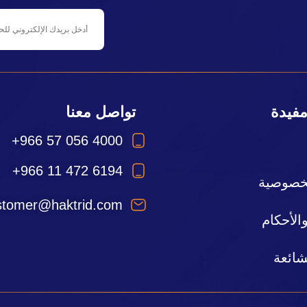
مفيدة
تواصل معنا
+966 57 056 4000
+966 11 472 6194
خصوصية
stomer@haktrid.com
لأحكام
شائعة