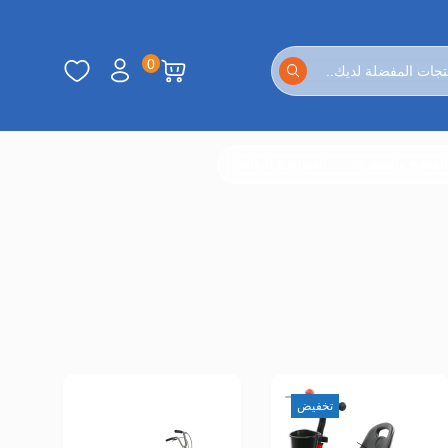
0
لمطبخ والسفرة
الغذائية و البقالة
تخفيض