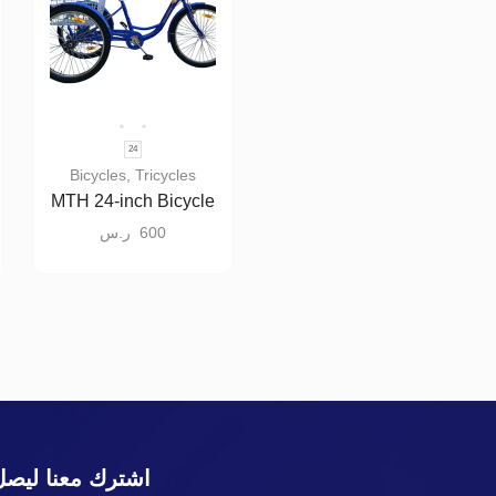
24
Bicycles
,
Tricycles
MTH 24-inch Bicycle
– Three wheels with
600
ر.س
a rear metal basket
اشترك معنا ليصل