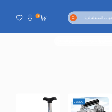
0
لمطبخ والسفرة
الغذائية و البقالة
تخفيض