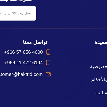
مفيدة
تواصل معنا
+966 57 056 4000
+966 11 472 6194
خصوصية
stomer@haktrid.com
لأحكام
شائعة