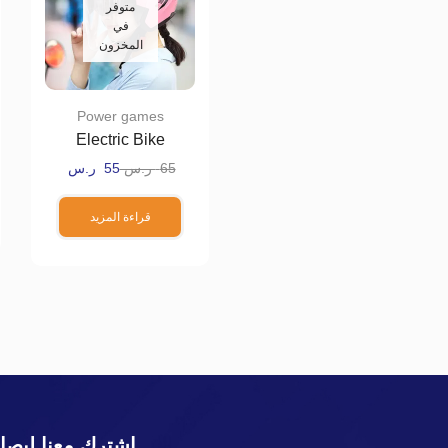
متوفر
في
المخزون
Power games
Electric Bike
Handlebar
65
ر.س
55
ر.س
قراءة المزيد
اشترك معنا ليصل